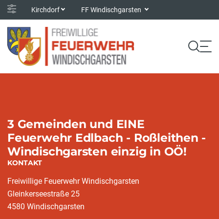
Kirchdorf
FF Windischgarsten
3 Gemeinden und EINE
Feuerwehr Edlbach - Roßleithen -
Windischgarsten einzig in OÖ!
KONTAKT
Freiwillige Feuerwehr Windischgarsten
Gleinkerseestraße 25
4580 Windischgarsten