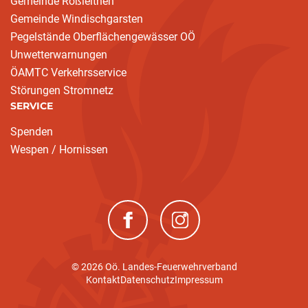
Gemeinde Roßleithen
Gemeinde Windischgarsten
Pegelstände Oberflächengewässer OÖ
Unwetterwarnungen
ÖAMTC Verkehrsservice
Störungen Stromnetz
SERVICE
Spenden
Wespen / Hornissen
(neues Fenster)
(neues Fenster)
© 2026 Oö. Landes-Feuerwehrverband
Kontakt
Datenschutz
Impressum