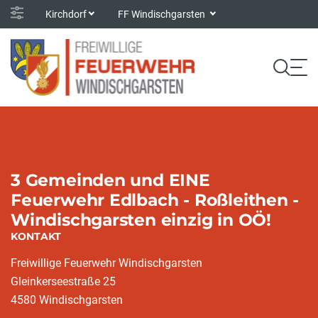
Kirchdorf
FF Windischgarsten
3 Gemeinden und EINE
Feuerwehr Edlbach - Roßleithen -
Windischgarsten einzig in OÖ!
KONTAKT
Freiwillige Feuerwehr Windischgarsten
Gleinkerseestraße 25
4580 Windischgarsten