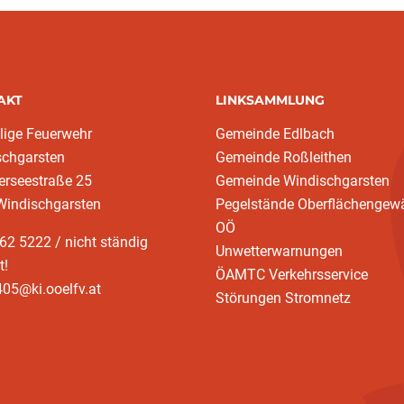
AKT
LINKSAMMLUNG
llige Feuerwehr
Gemeinde Edlbach
schgarsten
Gemeinde Roßleithen
erseestraße 25
Gemeinde Windischgarsten
Windischgarsten
Pegelstände Oberflächengew
(current)
OÖ
62 5222 / nicht ständig
Unwetterwarnungen
t!
ÖAMTC Verkehrsservice
05@ki.ooelfv.at
Störungen Stromnetz