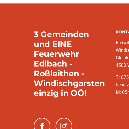
3 Gemeinden
KONT
und EINE
Freiwi
Windi
Feuerwehr
Gleink
Edlbach -
4580 
Roßleithen -
T: 075
Windischgarsten
besetz
einzig in OÖ!
M: 054