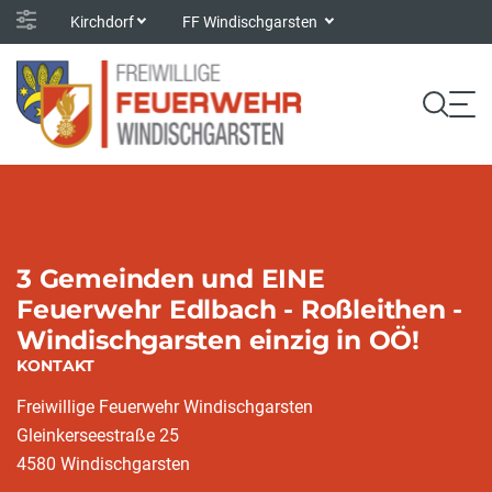
Kirchdorf
FF Windischgarsten
3 Gemeinden und EINE
Feuerwehr Edlbach - Roßleithen -
Windischgarsten einzig in OÖ!
KONTAKT
Freiwillige Feuerwehr Windischgarsten
Gleinkerseestraße 25
4580 Windischgarsten