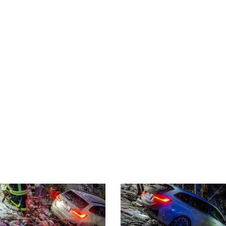
eine Beifahrerin konnten sich aus dem Fahrzeug befreien
lwinde wurde der verunfallte PKW wieder auf die Straße 
kein größerer Schaden entstanden, so konnten die beiden
 Stunde konnte der Einsatz beendet und wieder ins Feue
teiner