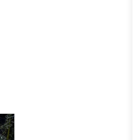
 und blieben unverletzt.
gezogen. Glücklicherweise ist
 Insassen ihre Fahrt
rwehrhaus eingerückt werden.