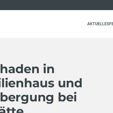
AKTUELLES
F
haden in
lienhaus und
bergung bei
ätte