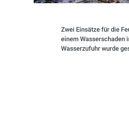
Zwei Einsätze für die 
einem Wasserschaden im
Wasserzufuhr wurde ges
Am Abend des darauffolgende
aus.
Auf der Schneeglatten Fahrb
und der PKW rutsche in das 