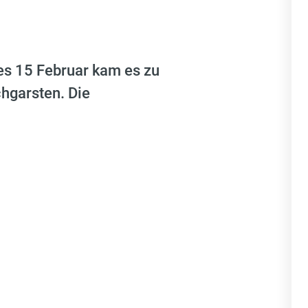
es 15 Februar kam es zu
hgarsten. Die
eindegebiet nach Edlbach
 Auto von der Fahrbahn ab