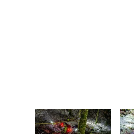
Sowohl der Lenker als auch s
Unter Einsatz einer Einbausei
trotz des Absturzes am Auto 
fortsetzen. Nach knapp einer
Einsatzleiter: Markus Antens