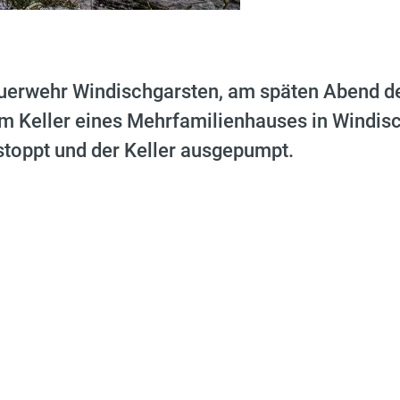
Feuerwehr Windischgarsten, am späten Abend d
 Keller eines Mehrfamilienhauses in Windisc
toppt und der Keller ausgepumpt.
n Tages rückten wir zu einer Fahrzeugbergung ins Gem
ahn kam ein Lenker am Güterweg Schnecken, mit seinem
angrenzende Waldstück.