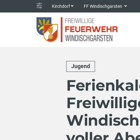
Kirchdorf
FF Windischgarsten
Jugend
Ferienka
Freiwilli
Windisch
voller A