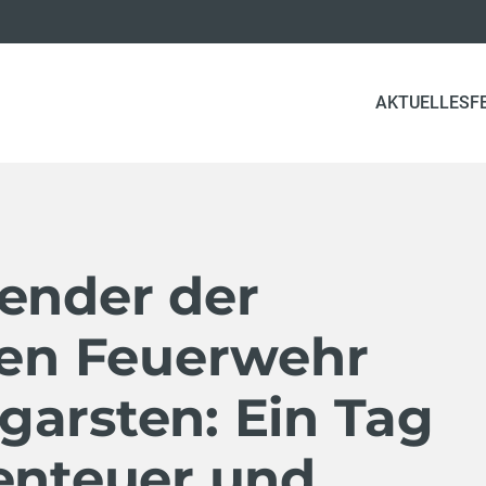
AKTUELLES
F
lender der
gen Feuerwehr
garsten: Ein Tag
benteuer und