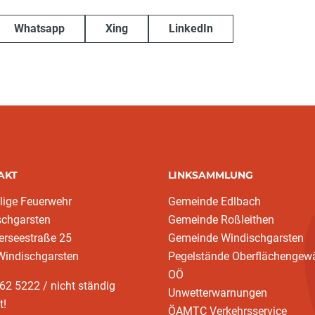
Whatsapp
Xing
LinkedIn
AKT
LINKSAMMLUNG
llige Feuerwehr
Gemeinde Edlbach
schgarsten
Gemeinde Roßleithen
erseestraße 25
Gemeinde Windischgarsten
Windischgarsten
Pegelstände Oberflächengew
OÖ
62 5222 / nicht ständig
Unwetterwarnungen
t!
ÖAMTC Verkehrsservice