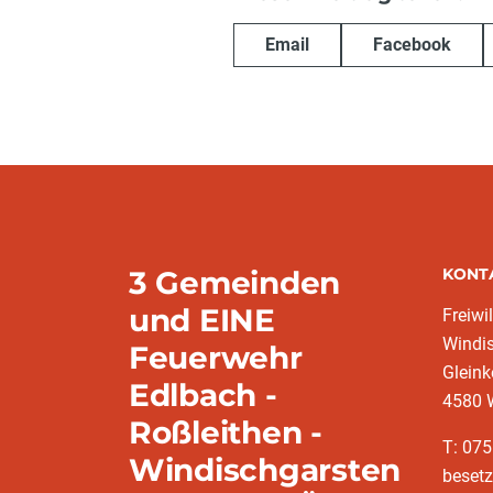
Email
Facebook
3 Gemeinden
KONT
und EINE
Freiwi
Windi
Feuerwehr
Gleink
Edlbach -
4580 
Roßleithen -
T: 075
Windischgarsten
besetz