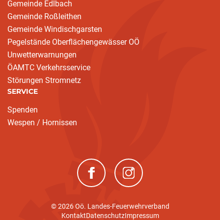
Gemeinde Edlbach
Gemeinde Roßleithen
Gemeinde Windischgarsten
Pegelstände Oberflächengewässer OÖ
Unwetterwarnungen
ÖAMTC Verkehrsservice
Störungen Stromnetz
SERVICE
Spenden
Wespen / Hornissen
(neues Fenster)
(neues Fenster)
© 2026 Oö. Landes-Feuerwehrverband
Kontakt
Datenschutz
Impressum