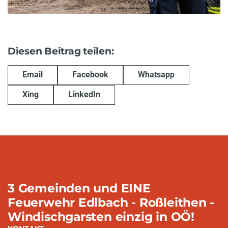
Diesen Beitrag teilen:
Email
Facebook
Whatsapp
Xing
LinkedIn
3 Gemeinden und EINE
Feuerwehr Edlbach - Roßleithen -
Windischgarsten einzig in OÖ!